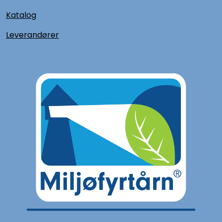
Katalog
L
everandører