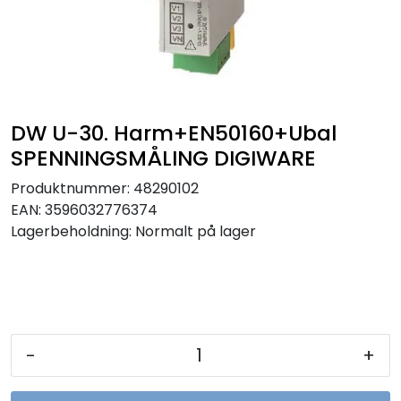
Sikringer
Leverandører
Nyheter
DW U-30. Harm+EN50160+Ubal
SPENNINGSMÅLING DIGIWARE
Produktnummer:
48290102
EAN:
3596032776374
Lagerbeholdning:
Normalt på lager
-
+