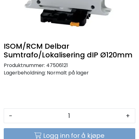
Sikringer
Leverandører
Nyheter
ISOM/RCM Delbar
Sumtrafo/Lokalisering dIP Ø120mm
Produktnummer:
47506121
Lagerbeholdning:
Normalt på lager
-
+
Logg inn for å kjøpe