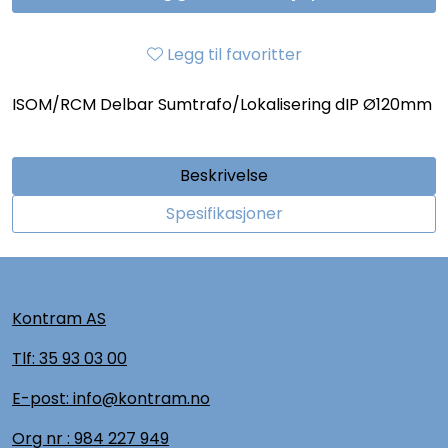
Legg til favoritter
ISOM/RCM Delbar Sumtrafo/Lokalisering dIP Ø120mm
Beskrivelse
Spesifikasjoner
Kontram AS
Tlf:
35 93 03 00
E-post: info@kontram.no
Org nr :
984 227 949