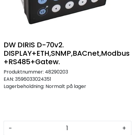
Sikringer
Leverandører
Nyheter
DW DIRIS D-70v2.
DISPLAY+ETH,SNMP,BACnet,Modbus
+RS485+Gatew.
Produktnummer:
48290203
EAN:
3596033024351
Lagerbeholdning:
Normalt på lager
-
+