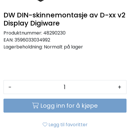
Sikringer
DW DIN-skinnemontasje av D-xx v2
Display Digiware
Leverandører
Produktnummer:
48290230
Nyheter
EAN:
3596033034992
Lagerbeholdning:
Normalt på lager
-
+
Logg inn for å kjøpe
Legg til favoritter