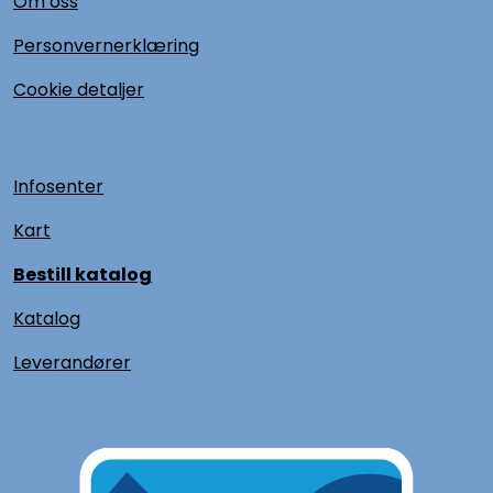
Om oss
Personvernerklæring
Cookie detaljer
Infosenter
Kart
Bestill katalog
Katalog
L
everandører