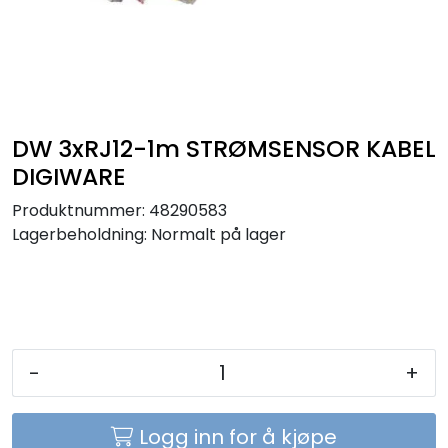
Sikringer
Leverandører
Nyheter
DW 3xRJ12-1m STRØMSENSOR KABEL
DIGIWARE
Produktnummer:
48290583
Lagerbeholdning:
Normalt på lager
-
+
Logg inn for å kjøpe