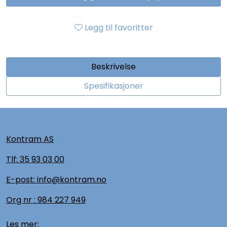
Legg til favoritter
Beskrivelse
Spesifikasjoner
Kontram AS
Tlf:
35 93 03 00
E-post: info@kontram.no
Org nr :
984 227 949
Les mer: