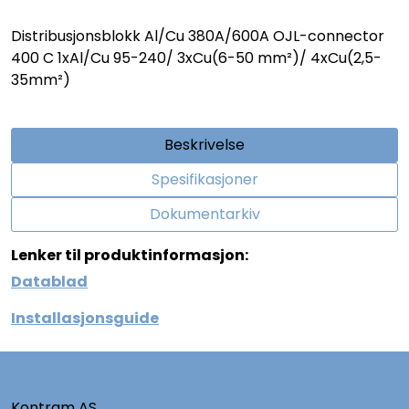
Distribusjonsblokk Al/Cu 380A/600A OJL-connector
400 C 1xAl/Cu 95-240/ 3xCu(6-50 mm²)/ 4xCu(2,5-
35mm²)
Beskrivelse
Spesifikasjoner
Dokumentarkiv
Lenker til produktinformasjon:
Datablad
Installasjonsguide
Kontram AS