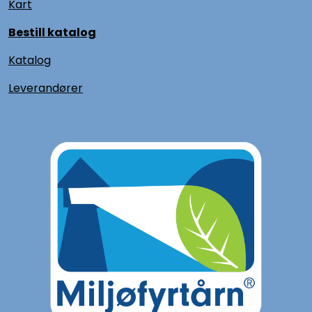
Kart
Bestill katalog
Katalog
L
everandører