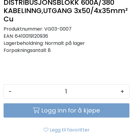
DISTRIBUSJONSBLOKK 600A/380
Sikringer
KABELINNG,UTGANG 3x50/4x35mm²
Cu
Leverandører
Produktnummer:
VG03-0007
EAN:
6410019120936
Nyheter
Lagerbeholdning:
Normalt på lager
Forpakningsantall: 8
-
+
Logg inn for å kjøpe
Legg til favoritter