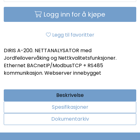
Logg inn for å kjøpe
Legg til favoritter
DIRIS A-200. NETTANALYSATOR med
Jordfeilovervåking og Nettkvalitetsfunksjoner.
Ethernet BACnetIP/ModbusTCP + RS485
kommunikasjon. Webserver innebygget
Beskrivelse
Spesifikasjoner
Dokumentarkiv