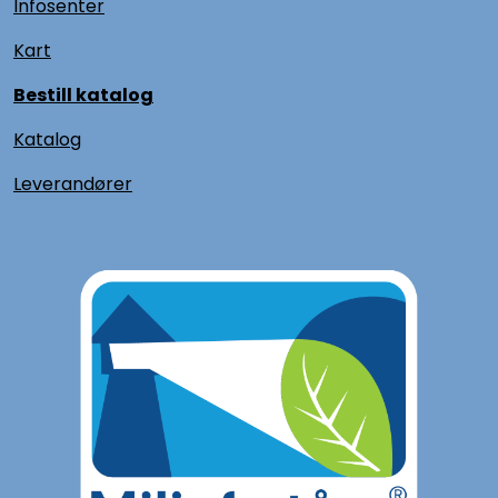
Infosenter
Kart
Bestill katalog
Katalog
L
everandører