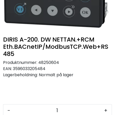
Sikringer
Leverandører
Nyheter
DIRIS A-200. DW NETTAN.+RCM
Eth.BACnetIP/ModbusTCP.Web+RS
485
Produktnummer:
48250604
EAN:
3596033205484
Lagerbeholdning:
Normalt på lager
-
+