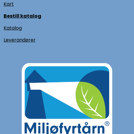
Kart
Bestill katalog
Katalog
L
everandører