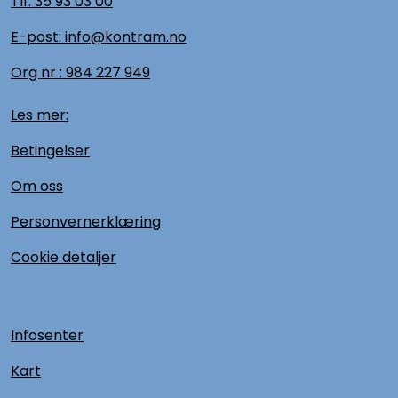
Tlf:
35 93 03 00
E-post: info@kontram.no
Org nr :
984 227 949
Les mer:
Betingelser
Om oss
Personvernerklæring
Cookie detaljer
Infosenter
Kart