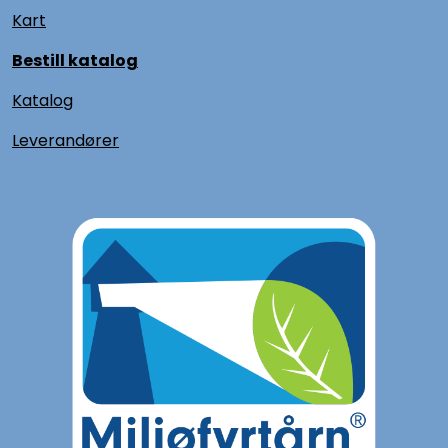
Kart
Bestill katalog
Katalog
L
everandører