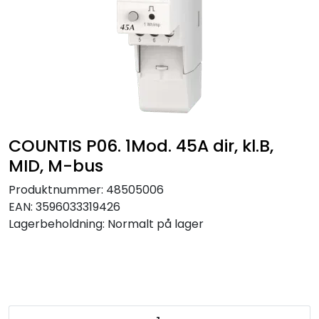
Sikringer
Leverandører
Nyheter
COUNTIS P06. 1Mod. 45A dir, kl.B,
MID, M-bus
Produktnummer:
48505006
EAN:
3596033319426
Lagerbeholdning:
Normalt på lager