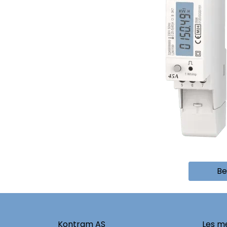
Be
Kontram AS
Les me