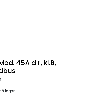
0
Infosenter
Favoritter
Logg inn
od. 45A dir, kl.B,
dbus
4
på lager