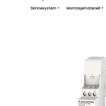
Skip to main content
Skinnesystem
Montasjemateriell