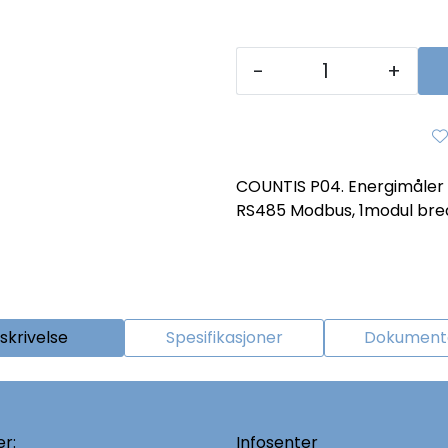
-
+
COUNTIS P04. Energimåler 1
RS485 Modbus, 1modul bre
skrivelse
Spesifikasjoner
Dokumenta
r:
Infosenter