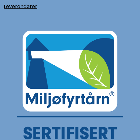
L
everandører