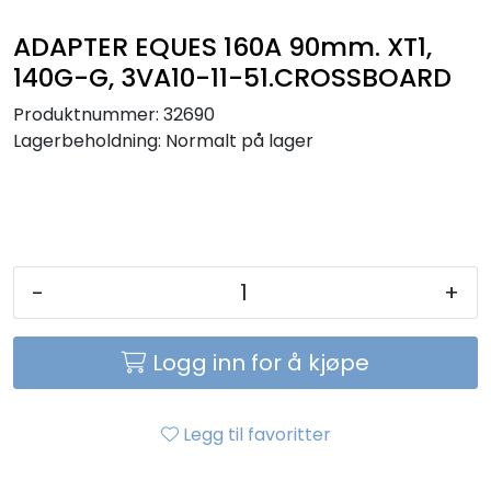
Sikringer
ADAPTER EQUES 160A 90mm. XT1,
140G-G, 3VA10-11-51.CROSSBOARD
Leverandører
Produktnummer:
32690
Lagerbeholdning:
Normalt på lager
Nyheter
-
+
Logg inn for å kjøpe
Legg til favoritter