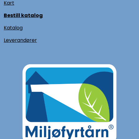
Kart
Bestill katalog
Katalog
L
everandører