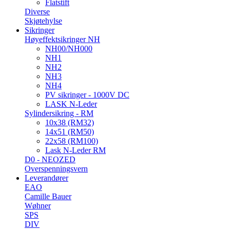
Flatstift
Diverse
Skjøtehylse
Sikringer
Høyeffektsikringer NH
NH00/NH000
NH1
NH2
NH3
NH4
PV sikringer - 1000V DC
LASK N-Leder
Sylindersikring - RM
10x38 (RM32)
14x51 (RM50)
22x58 (RM100)
Lask N-Leder RM
D0 - NEOZED
Overspenningsvern
Leverandører
EAO
Camille Bauer
Wøhner
SPS
DIV