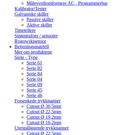
Måleverdiomformere AC , Programmerbar
Kalibrator/Tester
Galvaniske skiller
Passive skiller
Aktive skiller
Timetellere
Strømtrafoer / sensorer
Rogowskisensor
Betjeningsmatriell
Mer om produktene
Serie - Type
Serie 61
Serie 82
Serie 84
Serie 04
Serie 09
Serie 45
Serie 46
Forsenkede trykknapper
Cutout Ø 30,5mm
Cutout Ø 22,5mm
Cutout Ø 19,2mm
Cutout Ø 16,2mm
Utenpåliggende trykknapper
Cutout Ø 22,5mm