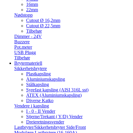
16mm
22mm
Nødstopp
Cutout Ø 16,2mm
Cutout Ø 22,5mm
Tilbehør
Dimmer - 24V
Buzzere
Pot.meter
USB Plugg
Tilbehør
Brytermateriell
Sikkerhetsbrytere
Plastkapsling
Aluminiumskapsling
Stålkapsling
Syrefast kapsling (AISI 316L sst)
ATEX (Aluminiumskapsling)
Diverse Katko
Vendere i kapsling
I - 0 - II Vender
Stjerne/Trekant ( Y/D) Vender
Dreieretningsvender
Lastbryter/Sikkerhetsbryter Side/Front
Modulære Lastbrytere (16-160A)