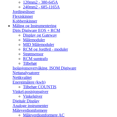
120mm2 - 380-645A
240mm2 - 685-1165A
Jordingslisser
Flexiskinner
Kobberskinner
Måling og Instrumentering
Diris Digiware EOS + RCM
Display og Gateway
Målemoduler
MID Målemoduler
RCM og Jordfeil - moduler
Strømsensor
RCM sumtrafo
Tilbehør
Isolasjonsovervåking, ISOM Digiware
Nettanalysatorer
Nettkvalitet
Energimålere (kwh)
Tilbehør COUNTIS
Vinkel-posisjonsgiver
Vinkelgiver
Digitale Display
Analoge instrumenter
Måleverdiomformere
Måleverdiomformere AC