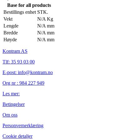
Base for all products
Bestillings enhet
STK.
Vekt
N/A Kg
Lengde
N/A mm
Bredde
N/A mm
Høyde
N/A mm
Kontram AS
Tlf:
35 93 03 00
E-post: info@kontram.no
Org nr :
984 227 949
Les mer:
Betingelser
Om oss
Personvernerklæring
Cookie detaljer