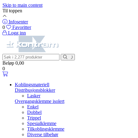
Skip to main content
Til toppen
Infosenter
0
Favoritter
Logg inn
Beløp
0,00
0
Koblingsmateriell
Distribusjonsblokker
Lasker
Overgangsklemme isolert
Enkel
Dobbel
Trippel
Spesialklemme
Tilkoblingsklemme
Diverse tilbehør