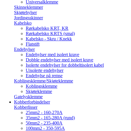
Universalklemme
Skinneklemmer
Skjøtehylser
Jordingsskinner
Kabelsko
Rørkabelsko KRT, KR
Rørkabelsko KRTS (smal)
Kabelsko - Skru / Knekk
Flatstift
Endehylser
Endehylser med isolert krave
Dobble endehylser med isolert krave
Isolerte endehylser for dobbeltisolert kabel
Uisolerte endehylser
Endehylse på remse
Koblingsklemme/Skjøteklemme
Koblingsklemme
Skjøteklemme
Gatelysklemme
Kobberforbindelser
Kobberlisser
25mm2 - 160-270A
35mm2 - 165-280A (rund)
50mm2 - 235-400A
100mm2 - 350-595A