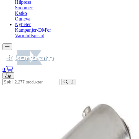
Hilpress
Socomec
Katko
Ouneva
Nyheter
Kampanjer-DM'er
Varmluftspistol
Toggle navigation
0
Toggle navigation