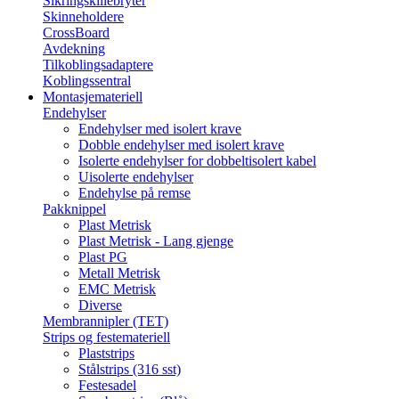
Sikringskillebryter
Skinneholdere
CrossBoard
Avdekning
Tilkoblingsadaptere
Koblingssentral
Montasjemateriell
Endehylser
Endehylser med isolert krave
Dobble endehylser med isolert krave
Isolerte endehylser for dobbeltisolert kabel
Uisolerte endehylser
Endehylse på remse
Pakknippel
Plast Metrisk
Plast Metrisk - Lang gjenge
Plast PG
Metall Metrisk
EMC Metrisk
Diverse
Membrannipler (TET)
Strips og festemateriell
Plaststrips
Stålstrips (316 sst)
Festesadel