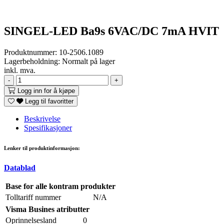
SINGEL-LED Ba9s 6VAC/DC 7mA HVIT
Produktnummer:
10-2506.1089
Lagerbeholdning:
Normalt på lager
inkl. mva.
-
+
Logg inn for å kjøpe
Legg til favoritter
Beskrivelse
Spesifikasjoner
Lenker til produktinformasjon:
Datablad
Base for alle kontram produkter
Tolltariff nummer
N/A
Visma Busines atributter
Oprinnelsesland
0