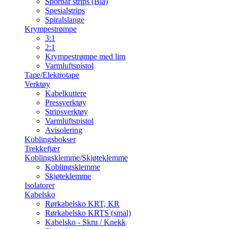
Sporbar strips (Blå)
Spesialstrips
Spiralslange
Krympestrømpe
3:1
2:1
Krympestrømpe med lim
Varmluftspistol
Tape/Elektrotape
Verktøy
Kabelkuttere
Pressverktøy
Stripsverktøy
Varmluftspistol
Avisolering
Koblingsbokser
Trekkefjær
Koblingsklemme/Skjøteklemme
Koblingsklemme
Skjøteklemme
Isolatorer
Kabelsko
Rørkabelsko KRT, KR
Rørkabelsko KRTS (smal)
Kabelsko - Skru / Knekk