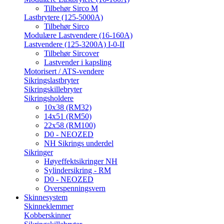
Tilbehør Sirco M
Lastbrytere (125-5000A)
Tilbehør Sirco
Modulære Lastvendere (16-160A)
Lastvendere (125-3200A) I-0-II
Tilbehør Sircover
Lastvender i kapsling
Motorisert / ATS-vendere
Sikringslastbryter
Sikringskillebryter
Sikringsholdere
10x38 (RM32)
14x51 (RM50)
22x58 (RM100)
D0 - NEOZED
NH Sikrings underdel
Sikringer
Høyeffektsikringer NH
Sylindersikring - RM
D0 - NEOZED
Overspenningsvern
Skinnesystem
Skinneklemmer
Kobberskinner